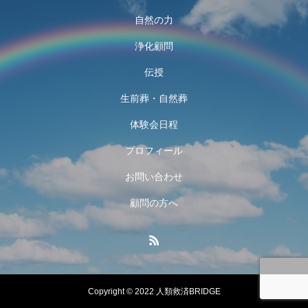
自然の力
浄化顧問
伝授
生前葬・自然葬
体験会日程
プロフィール
お問い合わせ
顧問の方へ
Copyright © 2022 人類救済BRIDGE