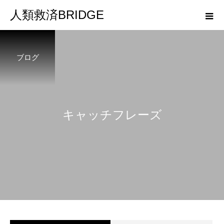
人類救済BRIDGE
ブログ
キ
ャ
ッ
チ
フ
レ
ー
ズ