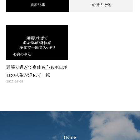
新着記事
心身の浄化
心身の浄化
頑張り過ぎて身体も心もボロボ
ロの人生が浄化で一転
2022.08.08
Home