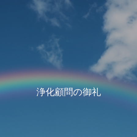
浄
化
顧
問
の
御
礼