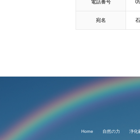
電話番号
0
宛名
石
Home
自然の力
浄化