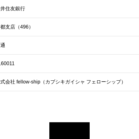
三井住友銀行
都支店（496）
普通
160011
式会社 fellow-ship（カブシキガイシャ フェローシップ）