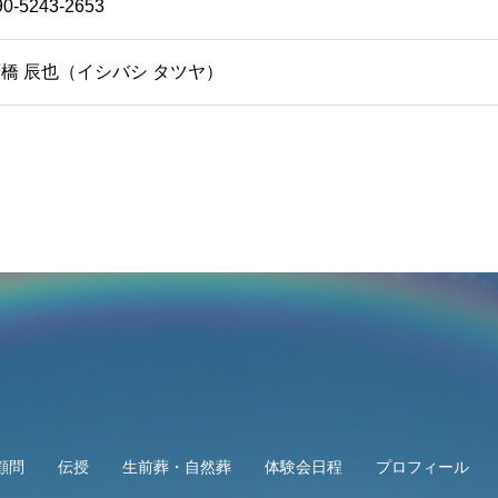
90-5243-2653
橋 辰也（イシバシ タツヤ）
顧問
伝授
生前葬・自然葬
体験会日程
プロフィール