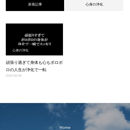
新着記事
心身の浄化
心身の浄化
頑張り過ぎて身体も心もボロボ
ロの人生が浄化で一転
2022.08.08
Home