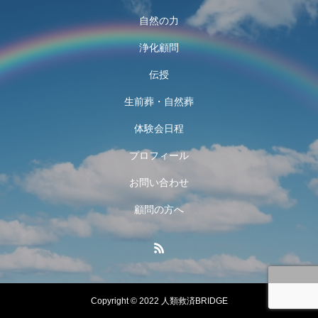
自然の力
浄化顧問
伝授
生前葬・自然葬
体験会日程
プロフィール
お問い合わせ
顧問の方へ
Copyright © 2022 人類救済BRIDGE