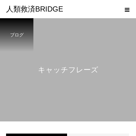
人類救済BRIDGE
ブログ
キ
ャ
ッ
チ
フ
レ
ー
ズ