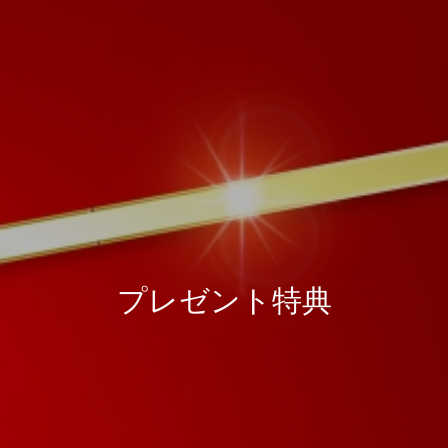
プ
レ
ゼ
ン
ト
特
典